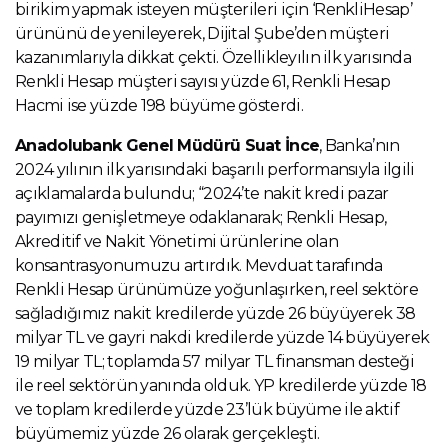
birikim yapmak isteyen müşterileri için ‘RenkliHesap’
ürününü de yenileyerek, Dijital Şube’den müşteri
kazanımlarıyla dikkat çekti. Özellikleyılın ilk yarısında
Renkli Hesap müşteri sayısı yüzde 61, Renkli Hesap
Hacmi ise yüzde 198 büyüme gösterdi.
Anadolubank Genel Müdürü Suat İnce
, Banka’nın
2024 yılının ilk yarısındaki başarılı performansıyla ilgili
açıklamalarda bulundu; “2024’te nakit kredi pazar
payımızı genişletmeye odaklanarak; Renkli Hesap,
Akreditif ve Nakit Yönetimi ürünlerine olan
konsantrasyonumuzu artırdık. Mevduat tarafında
Renkli Hesap ürünümüze yoğunlaşırken, reel sektöre
sağladığımız nakit kredilerde yüzde 26 büyüyerek 38
milyar TL ve gayri nakdi kredilerde yüzde 14 büyüyerek
19 milyar TL; toplamda 57 milyar TL finansman desteği
ile reel sektörün yanında olduk. YP kredilerde yüzde 18
ve toplam kredilerde yüzde 23’lük büyüme ile aktif
büyümemiz yüzde 26 olarak gerçekleşti.