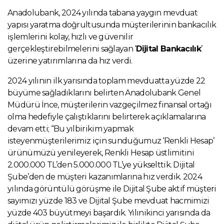
Anadolubank, 2024 yılında tabana yaygın mevduat
yapısı yaratma doğrultusunda müşterilerinin bankacılık
işlemlerini kolay, hızlı ve güvenilir
gerçekleştirebilmelerini sağlayan ‘
Dijital Bankacılık
’
üzerine yatırımlarına da hız verdi.
2024 yılının ilk yarısında toplam mevduatta yüzde 22
büyüme sağladıklarını belirten Anadolubank Genel
Müdürü İnce, müşterilerin vazgeçilmez finansal ortağı
olma hedefiyle çalıştıklarını belirterek açıklamalarına
devam etti; “Bu yılbirikim yapmak
isteyenmüşterilerimiz için sunduğumuz ‘Renkli Hesap’
ürünümüzü yenileyerek, Renkli Hesap üstlimitini
2.000.000 TL’den 5.000.000 TL’ye yükselttik. Dijital
Şube’den de müşteri kazanımlarına hız verdik. 2024
yılında görüntülü görüşme ile Dijital Şube aktif müşteri
sayımızı yüzde 183 ve Dijital Şube mevduat hacmimizi
yüzde 403 büyütmeyi başardık. Yılınikinci yarısında da