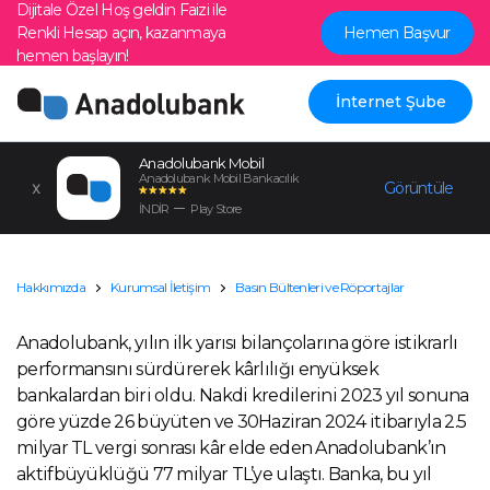
Dijitale Özel Hoş geldin Faizi ile
Renkli Hesap açın, kazanmaya
Hemen Başvur
hemen başlayın!
İnternet Şube
Anadolubank Mobil
Anadolubank Mobil Bankacılık
Görüntüle
İNDİR
Play Store
Hakkımızda
Kurumsal İletişim
Basın Bültenleri ve Röportajlar
Anadolubank, yılın ilk yarısı bilançolarına göre istikrarlı
performansını sürdürerek kârlılığı enyüksek
bankalardan biri oldu. Nakdi kredilerini 2023 yıl sonuna
göre yüzde 26 büyüten ve 30Haziran 2024 itibarıyla 2.5
milyar TL vergi sonrası kâr elde eden Anadolubank’ın
aktifbüyüklüğü 77 milyar TL’ye ulaştı. Banka, bu yıl