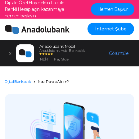
Dijitale Özel Hoş geldin Faizi ile
Renkli Hesap açın, kazanmaya
Hemen Başvur
hemen başlayın!
İnternet Şube
Anadolubank Mobil
Anadolubank Mobil Bankacılık
Görüntüle
İNDİR
Play Store
Dijital Bankacılık
Nasıl Parola Alırım?