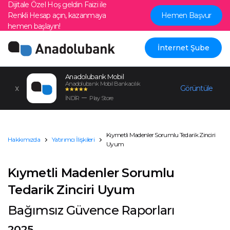
Dijitale Özel Hoş geldin Faizi ile
Renkli Hesap açın, kazanmaya
Hemen Başvur
hemen başlayın!
İnternet Şube
Anadolubank Mobil
Anadolubank Mobil Bankacılık
Görüntüle
İNDİR
Play Store
Kıymetli Madenler Sorumlu Tedarik Zinciri
Hakkımızda
Yatırımcı İlişkileri
Uyum
Kıymetli Madenler Sorumlu
Tedarik Zinciri Uyum
Bağımsız Güvence Raporları
2025