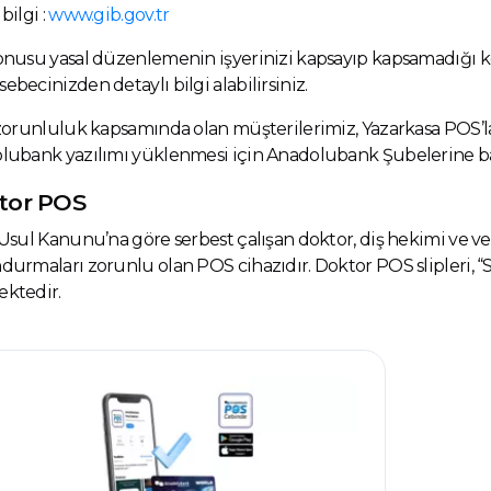
bilgi :
www.gib.gov.tr
onusu yasal düzenlemenin işyerinizi kapsayıp kapsamadığı 
becinizden detaylı bilgi alabilirsiniz.
zorunluluk kapsamında olan müşterilerimiz, Yazarkasa POS’lar
lubank yazılımı yüklenmesi için Anadolubank Şubelerine ba
tor POS
 Usul Kanunu’na göre serbest çalışan doktor, diş hekimi ve 
durmaları zorunlu olan POS cihazıdır. Doktor POS slipleri, 
ktedir.