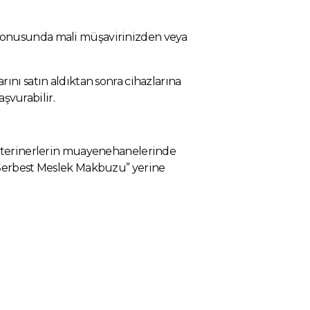
konusunda mali müşavirinizden veya
ını satın aldıktan sonra cihazlarına
şvurabilir.
veterinerlerin muayenehanelerinde
“Serbest Meslek Makbuzu” yerine