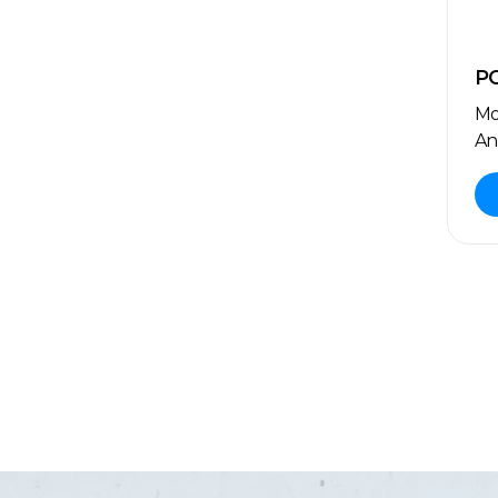
P
Mo
An