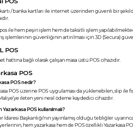
al POS
kartı / banka kartları ile internet üzerinden güvenli bir şeki
idir.
pos ile hem peşin işlem hem de taksitli işlem yapılabilmekted
riş işlemlerinin güvenliğinin artırılması için 3D (Secura) gü
L POS
et hattına bağlı olarak çalışan masa üstü POS cihazıdır.
arkasa POS
kasa POS nedir?
asa POS üzerine POS uygulaması da yüklenebilen, slip ile fişi 
aliye’ye ileten yeni nesil ödeme kaydedici cihazdır.
 Yazarkasa POS kullanılmalı?
er İdaresi Başkanlığı’nın yayınlamış olduğu tebliğler uyarın
şyerlerinin, hem yazarkasa hem de POS özellikli Yazarkasa 