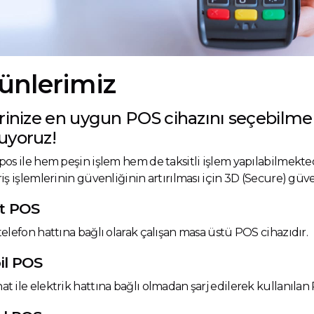
ünlerimiz
erinize en uygun POS cihazını seçebilme
uyoruz!
pos ile hem peşin işlem hem de taksitli işlem yapılabilmekted
riş işlemlerinin güvenliğinin artırılması için 3D (Secure) gü
t POS
telefon hattına bağlı olarak çalışan masa üstü POS cihazıdır.
il POS
t ile elektrik hattına bağlı olmadan şarj edilerek kullanılan 