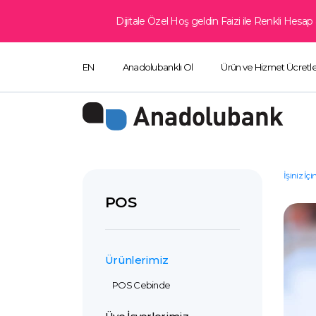
Dijitale Özel Hoş geldin Faizi ile Renkli Hes
EN
Anadolubanklı Ol
Ürün ve Hizmet Ücretle
İşiniz İçi
POS
Ürünlerimiz
POS Cebinde