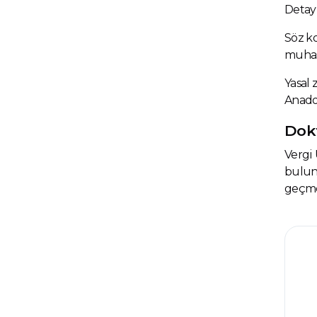
Detay 
Söz k
muhase
Yasal 
Anado
Dok
Vergi
bulun
geçme