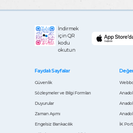
İndirmek
için QR
kodu
okutun
Faydalı Sayfalar
Değerl
Güvenlik
Webbo
Sözleşmeler ve Bilgi Formları
Anadol
Duyurular
Anadol
Zaman Aşımı
Anadol
Engelsiz Bankacılık
İK Port