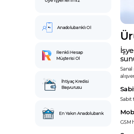
Üye İşyerlerimiz
Anadolubanklı Ol
Ür
İşy
Renkli Hesap
sun
Müşterisi Ol
Sanal 
alışve
İhtiyaç Kredisi
Başvurusu
Sabi
Sabit 
Mob
En Yakın Anadolubank
GSM ha