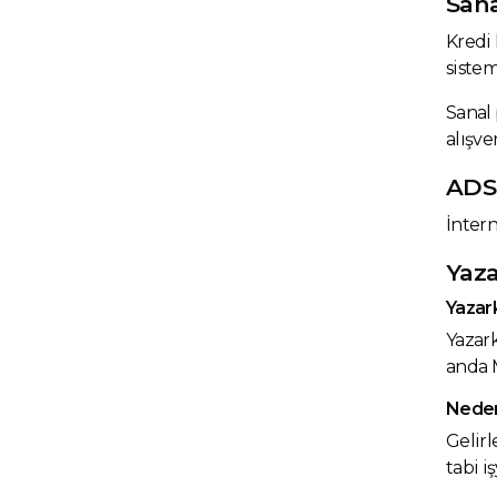
San
Kredi 
sistem
Sanal 
alışve
ADS
İntern
Yaz
Yazar
Yazark
anda M
Neden
Gelirl
tabi i