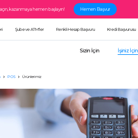
ap açın, kazanmaya hemen başlayın!
Hemen Başvur
ri
Şube ve ATM'ler
Renkli Hesap Başvuru
Kredi Başvurusu
Sizin İçin
İşiniz İçin
n
POS
Ürünlerimiz