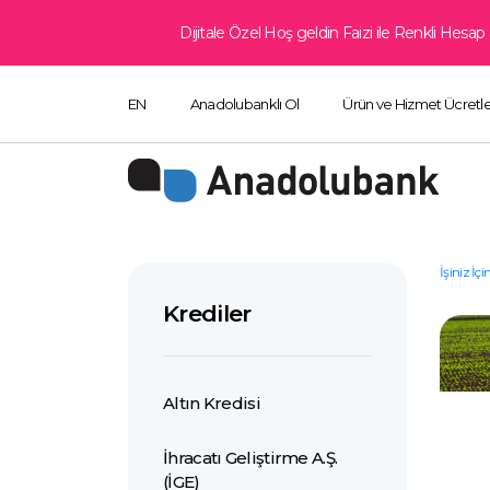
Dijitale Özel Hoş geldin Faizi ile Renkli Hes
EN
Anadolubanklı Ol
Ürün ve Hizmet Ücretle
İşiniz İçi
Krediler
Altın Kredisi
İhracatı Geliştirme A.Ş.
(İGE)