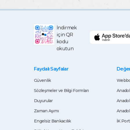
İndirmek
için QR
kodu
okutun
Faydalı Sayfalar
Değerl
Güvenlik
Webbo
Sözleşmeler ve Bilgi Formları
Anadol
Duyurular
Anadol
Zaman Aşımı
Anadol
Engelsiz Bankacılık
İK Port