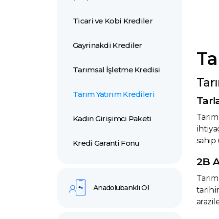
Ticari ve Kobi Krediler
Gayrinakdi Krediler
Ta
Tarımsal İşletme Kredisi
Tarı
Tarım Yatırım Kredileri
Tarl
Tarıms
Kadın Girişimci Paketi
ihtiya
sahip 
Kredi Garanti Fonu
2B A
Tarıms
Anadolubanklı Ol
tarihi
arazil