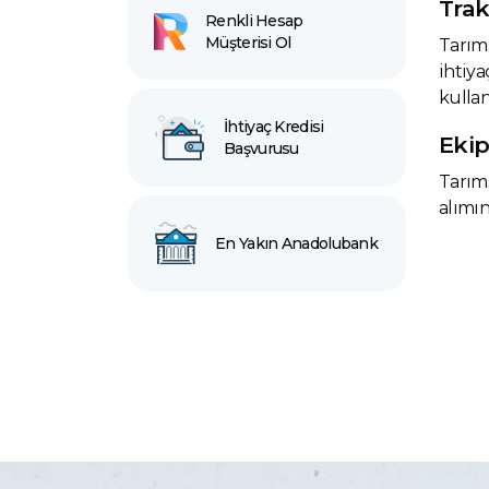
Trak
Renkli Hesap
Müşterisi Ol
Tarıms
ihtiya
kullan
İhtiyaç Kredisi
Ekip
Başvurusu
Tarıms
alımın
En Yakın Anadolubank