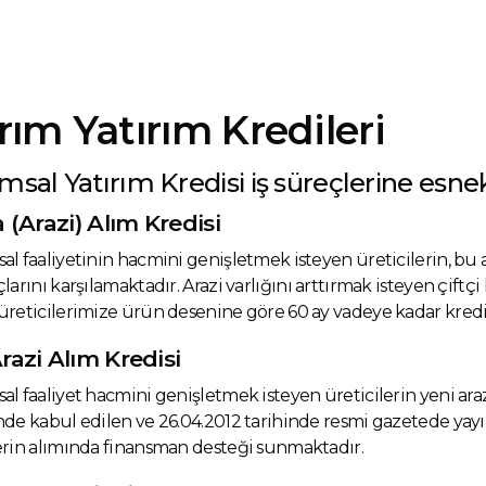
rım Yatırım Kredileri
msal Yatırım Kredisi iş süreçlerine esne
a (Arazi) Alım Kredisi
al faaliyetinin hacmini genişletmek isteyen üreticilerin, bu ama
çlarını karşılamaktadır. Arazi varlığını arttırmak isteyen çiftçi 
üreticilerimize ürün desenine göre 60 ay vadeye kadar kredi
razi Alım Kredisi
al faaliyet hacmini genişletmek isteyen üreticilerin yeni ara
nde kabul edilen ve 26.04.2012 tarihinde resmi gazetede yay
erin alımında finansman desteği sunmaktadır.