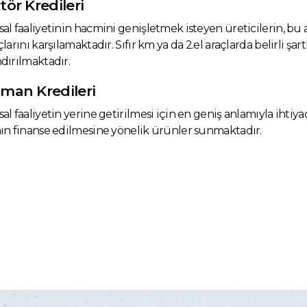
tör Kredileri
al faaliyetinin hacmini genişletmek isteyen üreticilerin, bu ama
çlarını karşılamaktadır. Sıfır km ya da 2.el araçlarda belirli şa
dırılmaktadır.
man Kredileri
al faaliyetin yerine getirilmesi için en geniş anlamıyla ihti
ın finanse edilmesine yönelik ürünler sunmaktadır.