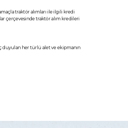
çla traktör alımları ile ilgili kredi
rtlar çerçevesinde traktör alım kredileri
yaç duyulan her türlü alet ve ekipmanın