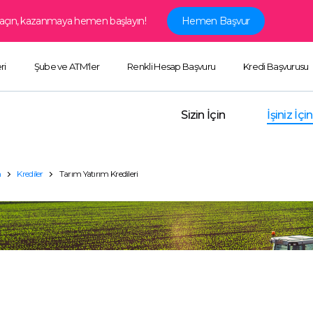
ap açın, kazanmaya hemen başlayın!
Hemen Başvur
ri
Şube ve ATM'ler
Renkli Hesap Başvuru
Kredi Başvurusu
Sizin İçin
İşiniz İçin
n
Krediler
Tarım Yatırım Kredileri