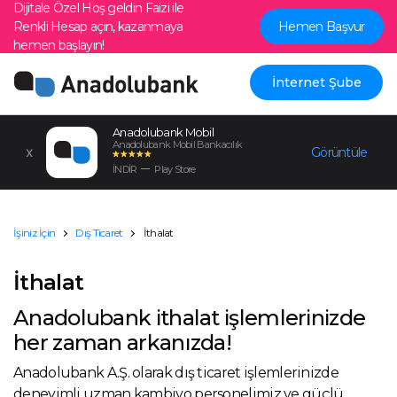
Dijitale Özel Hoş geldin Faizi ile
Renkli Hesap açın, kazanmaya
Hemen Başvur
hemen başlayın!
İnternet Şube
Anadolubank Mobil
Anadolubank Mobil Bankacılık
Görüntüle
İNDİR
Play Store
İşiniz İçin
Dış Ticaret
İthalat
İthalat
Anadolubank ithalat işlemlerinizde
her zaman arkanızda!
Anadolubank A.Ş. olarak dış ticaret işlemlerinizde
deneyimli uzman kambiyo personelimiz ve güçlü