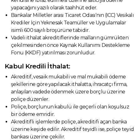
kendisine ibraz edilmesi üzerine satıcıya ödeme
yapacağını yazılı olarak taahhüt eder.
Bankalar Milletler arası Ticaret Odası‘nın (ICC) Vesikalı
Krediler İçin Yeknesak Teamüller ve Uygulamalar
isimli 600 sayılı broşürüne tabidir.
Vadeli ithalat akreditiflerinde malların gümrükten
çekilmesinden önce Kaynak Kullanımı Destekleme
Fonu (KKDF) yatırılması zorunludur.
Kabul Kredili İthalat:
Akreditif, vesaik mukabili ve mal mukabili ödeme
şekillerine göre yapılacak ithalatta, ihracatçı firma,
anlaşılan vadede ödenmek üzere borçlu üzerine
poliçe düzenler.
Poliçe, borçlunun kabulü ile geçerli olan koşulsuz
bir ödeme emridir.
Akreditifli işlemlerde poliçe, akreditifi açan banka
üzerine keşide edilir. Akreditif teyidli ise, poliçe teyid
bankası üzerine çekilir.