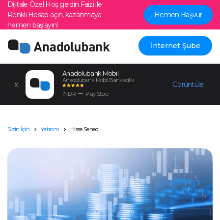
Dijitale Özel Hoş geldin Faizi ile
Renkli Hesap açın, kazanmaya
Hemen Başvur
hemen başlayın!
İnternet Şube
Anadolubank Mobil
Anadolubank Mobil Bankacılık
Görüntüle
İNDİR
Play Store
Sizin İçin
Yatırım
Hisse Senedi