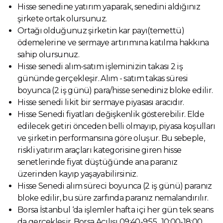
Hisse senedine yatırım yaparak, senedini aldığınız
şirkete ortak olursunuz.
Ortağı olduğunuz şirketin kar payı(temettü)
ödemelerine ve sermaye artırımına katılma hakkına
sahip olursunuz.
Hisse senedi alım-satım işleminizin takası 2 iş
gününde gerçekleşir. Alım - satım takas süresi
boyunca (2 iş günü) para/hisse senediniz bloke edilir.
Hisse senedi likit bir sermaye piyasası aracıdır.
Hisse Senedi fiyatları değişkenlik gösterebilir. Elde
edilecek getiri önceden belli olmayıp, piyasa koşulları
ve şirketin performansına göre oluşur. Bu sebeple,
riskli yatırım araçları kategorisine giren hisse
senetlerinde fiyat düştüğünde ana paranız
üzerinden kayıp yaşayabilirsiniz.
Hisse Senedi alım süreci boyunca (2 iş günü) paranız
bloke edilir, bu süre zarfında paranız nemalandırılır.
Borsa İstanbul ‘da işlemler hafta içi her gün tek seans
da gerçekleşir. Borsa Açılışı 09:40-9:55 , 10:00-18:00