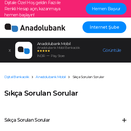
Dijitale Özel Hoş geldin Faizi ile
Renkli Hesap açın, kazanmaya
Hemen Başvur
hemen başlayın!
İnternet Şube
Anadolubank Mobil
Anadolubank Mobil Bankacılık
Görüntüle
İNDİR
Play Store
Dijital Bankacılık
Anadolubank Mobil
Sıkça Sorulan Sorular
Sıkça Sorulan Sorular
Sıkça Sorulan Sorular