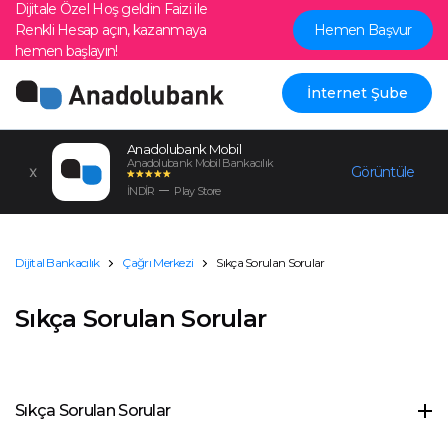
Dijitale Özel Hoş geldin Faizi ile
Renkli Hesap açın, kazanmaya
Hemen Başvur
hemen başlayın!
İnternet Şube
Anadolubank Mobil
Anadolubank Mobil Bankacılık
Görüntüle
İNDİR
Play Store
Dijital Bankacılık
Çağrı Merkezi
Sıkça Sorulan Sorular
Sıkça Sorulan Sorular
Sıkça Sorulan Sorular