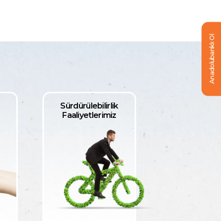
Anadolubanklı Ol
Sürdürülebilirlik
Faaliyetlerimiz