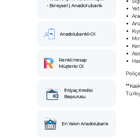
Sig
- Bireysel | Anadolubank
Yet
Ara
Ana
Kı
Anadolubanklı Ol
Min
Kem
Asi
Renkli Hesap
Has
Müşterisi Ol
Poliçe
**Kask
İhtiyaç Kredisi
Türkiy
Başvurusu
En Yakın Anadolubank