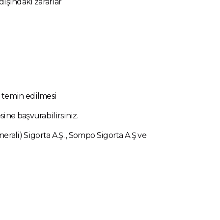
ışındaki zararlar
n temin edilmesi
ine başvurabilirsiniz.
nerali) Sigorta A.Ş. , Sompo Sigorta A.Ş ve