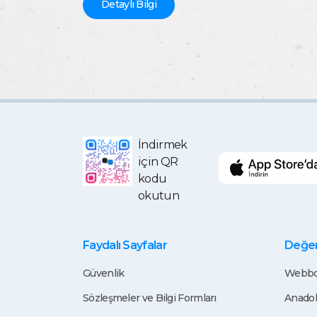
Detaylı Bilgi
İndirmek
için QR
kodu
okutun
Faydalı Sayfalar
Değerl
Güvenlik
Webbo
Sözleşmeler ve Bilgi Formları
Anadol