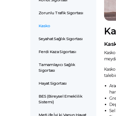
Zorunlu Trafik Sigortası
Kasko
Ka
Seyahat Sağlık Sigortası
Kask
Ferdi Kaza Sigortası
Kasko 
meydan
Tamamlayıcı Sağlık
Kasko 
Sigortası
talebi
Hayat Sigortası
Ara
har
BES (Bireysel Emeklilik
Gre
Sistemi)
Dep
Sel
MetLife İyi ki Varsın Hayat