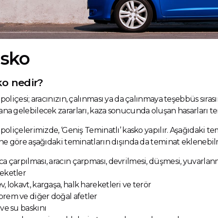
sko
o nedir?
poliçesi; aracınızın, çalınması ya da çalınmaya teşebbüs sırası
a gelebilecek zararları, kaza sonucunda oluşan hasarları tem
poliçelerimizde, ‘Geniş Teminatlı’ kasko yapılır. Aşağıdaki te
ne göre aşağıdaki teminatların dışında da teminat eklenebil
ca çarpılması, aracın çarpması, devrilmesi, düşmesi, yuvarlanm
eketler
v, lokavt, kargaşa, halk hareketleri ve terör
rem ve diğer doğal afetler
 ve su baskını