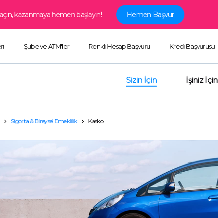
ap açın, kazanmaya hemen başlayın!
Hemen Başvur
ri
Şube ve ATM'ler
Renkli Hesap Başvuru
Kredi Başvurusu
Sizin İçin
İşiniz İçin
Sigorta & Bireysel Emeklilik
Kasko