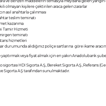
ara ve benzeri maddelerin temasıyla meydana gelen yangın d
kili olmayan kişilere çektirilen araca gelen zararlar
cın asıl anahtarla çalınması
htar teslim teminatı
ymet kazanma
i Tamir Hizmeti
irgen teminatı
stans hizmetleri
ar durumunda alıdığınız poliçe sartlarına göre ikame aracı
 yaptırmak veya fiyat almak için en yakın Anadolubank şubes
o sigortası HDI Sigorta A.Ş., Bereket Sigorta A.Ş., Referans (Ge
e Sigorta A.Ş tarafından sunulmaktadır.