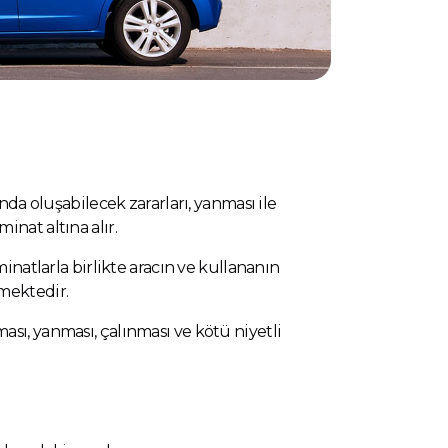
nda oluşabilecek zararları, yanması ile
inat altına alır.
minatlarla birlikte aracın ve kullananın
mektedir.
ası, yanması, çalınması ve kötü niyetli