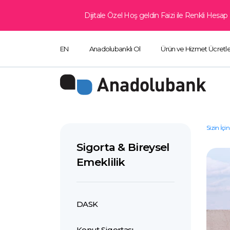
Dijitale Özel Hoş geldin Faizi ile Renkli Hes
EN
Anadolubanklı Ol
Ürün ve Hizmet Ücretle
Sizin İçin
Sigorta & Bireysel
Emeklilik
DASK
Konut Sigortası