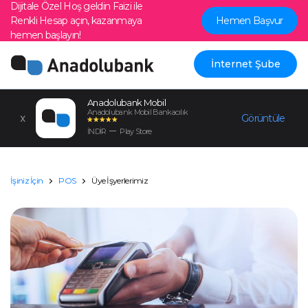
Dijitale Özel Hoş geldin Faizi ile
Renkli Hesap açın, kazanmaya
Hemen Başvur
hemen başlayın!
İnternet Şube
Anadolubank Mobil
Anadolubank Mobil Bankacılık
Görüntüle
İNDİR
Play Store
İşiniz İçin
POS
Üye İşyerlerimiz