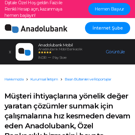
Dijitale Özel Hoş geldin Faizi ile
Renkli Hesap açın, kazanmaya
Hemen Başvur
hemen başlayın!
İnternet Şube
Anadolubank Mobil
Anadolubank Mobil Bankacılık
Görüntüle
İNDİR
Play Store
Hakkımızda
Kurumsal İletişim
Basın Bültenleri ve Röportajlar
Müşteri ihtiyaçlarına yönelik değer
yaratan çözümler sunmak için
çalışmalarına hız kesmeden devam
eden Anadolubank, Özel