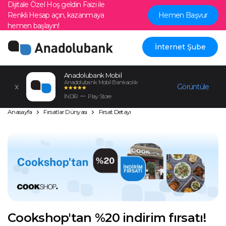
Dijitale Özel Hoş geldin Faizi ile
Renkli Hesap açın, kazanmaya
Hemen Başvur
hemen başlayın!
İnternet Şube
Anadolubank Mobil
Anadolubank Mobil Bankacılık
Görüntüle
İNDİR
Play Store
Anasayfa
Fırsatlar Dünyası
Fırsat Detayı
Cookshop'tan %20 indirim fırsatı!