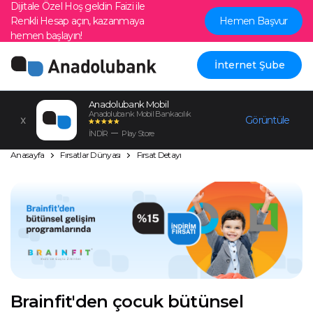
Dijitale Özel Hoş geldin Faizi ile
Renkli Hesap açın, kazanmaya
Hemen Başvur
hemen başlayın!
İnternet Şube
Anadolubank Mobil
Anadolubank Mobil Bankacılık
Görüntüle
İNDİR
Play Store
Anasayfa
Fırsatlar Dünyası
Fırsat Detayı
Brainfit'den çocuk bütünsel